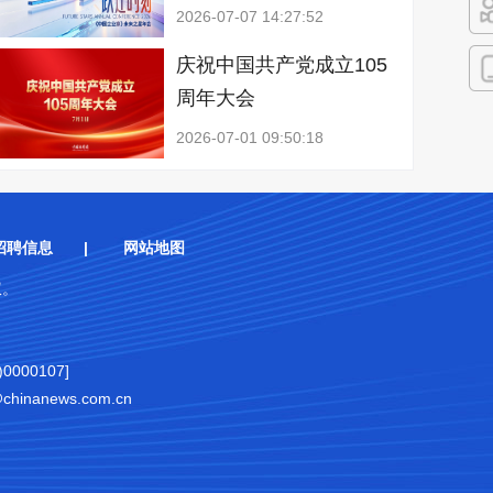
2026-07-07 14:27:52
快
庆祝中国共产党成立105
周年大会
客
2026-07-01 09:50:18
招聘信息
|
网站地图
权。
000107]
nanews.com.cn