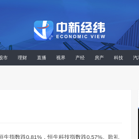
股市
理财
直播
视界
产经
房产
科技
汽
生指数跌0.81%，恒生科技指数跌0.57%。歌礼