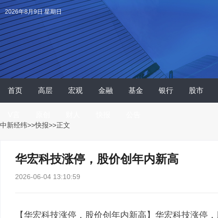
2026年8月9日 星期日
首页
高层
宏观
金融
基金
银行
股市
V言
原创
财人
快报
公告
中新经纬
>>
快报
>>正文
华宏科技涨停，股价创年内新高
2026-06-04 13:10:59
【华宏科技涨停，股价创年内新高】华宏科技涨停，股