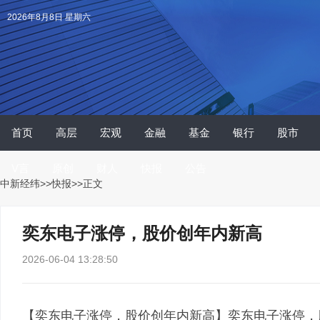
2026年8月8日 星期六
首页
高层
宏观
金融
基金
银行
股市
V言
原创
财人
快报
公告
中新经纬
>>
快报
>>正文
奕东电子涨停，股价创年内新高
2026-06-04 13:28:50
【奕东电子涨停，股价创年内新高】奕东电子涨停，股价