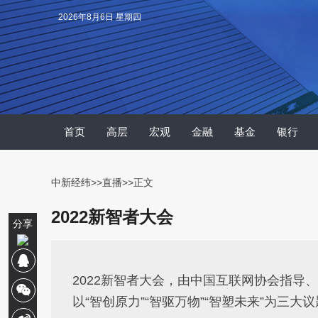
2026年8月6日 星期四
首页
高层
宏观
金融
基金
银行
中新经纬
>>
直播
>>正文
2022新智者大会
分享
2022新智者大会，由中国互联网协会指导
以“智创原力”“智驱万物”“智塑未来”为