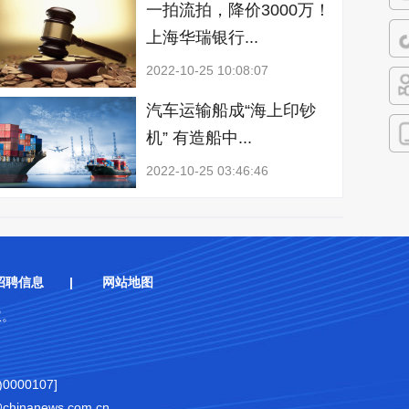
一拍流拍，降价3000万！
微
上海华瑞银行...
抖
2022-10-25 10:08:07
汽车运输船成“海上印钞
快
机” 有造船中...
客
2022-10-25 03:46:46
招聘信息
|
网站地图
权。
000107]
nanews.com.cn