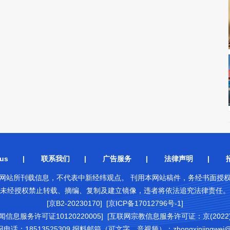
us
|
联系我们
|
广告服务
|
法律声明
|
网站所刊载信息，不代表中新经纬观点。 刊用本网站稿件，务经书面授
未经授权禁止转载、摘编、复制及建立镜像，违者将依法追究法律责任。
[京B2-20230170] [京ICP备17012796号-1]
闻信息服务许可证10120220005]
[互联网宗教信息服务许可证：京(2022)0
18513525309 报料邮箱（可文字、音视频）：zhongxinjingwei@chi