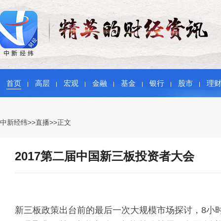
首页
高层
宏观
金融
基金
银行
股市
理
中新经纬
>>
直播
>>正文
2017第二届中国新三板投资者大会
新三板政策出台前的最后一次大规模市场探讨，8小