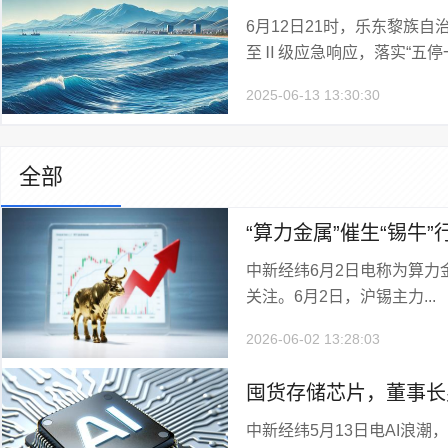
6月12日21时，乐东黎族
至Ⅱ级应急响应，落实“五停一.
2025-06-13 13:30:30
全部
“算力金属”催生“锡牛
中新经纬6月2日电称为算力
份、兴业银锡回应锡价
关注。6月2日，沪锡主力...
2026-06-02 13:28:03
囤货存储芯片，董事长
中新经纬5月13日电AI浪
吗？产品是否涨价？德