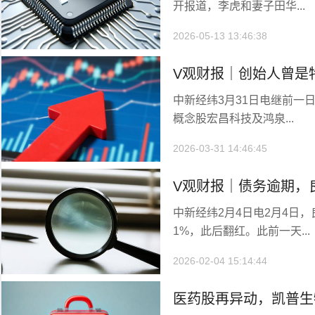
开报道，李虎和妻子田华...
2026-05-13 13:46:38
V观财报｜创始人曾是
中新经纬3月31日电继前一
历史！背后A股公司浮
概念股宏昌科技及鸿泉...
“20cm”涨停
2026-03-31 14:46:45
V观财报｜债务逾期，
中新经纬2月4日电2月4日
知书！上市公司回应
1%，此后翻红。此前一天...
2026-02-04 15:14:44
医药股再异动，凯普生