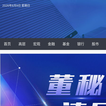
2026年8月9日 星期日
首页
高层
宏观
金融
基金
银行
股市
V言
原创
财人
快报
公告