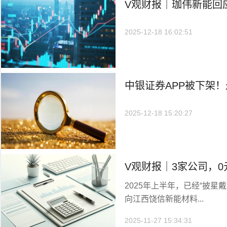
V观财报｜珈伟新能回应
项目
2025-12-18 16:02:51
中银证券APP被下架
2025-12-18 15:20:27
V观财报｜3家公司，0
2025年上半年，已经“披星
败，实控人变更
向江西饶信新能材料...
2025-11-27 15:34:31