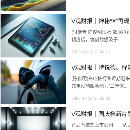
V观财报｜神秘“X”再
(付健青 陈俊明)协创数据拟
元服务器
额度后，协创数据及子...
2025-10-22 13:44:12
V观财报｜特锐德、绿
(陈俊明)充电桩行业近期迎
增”方案，机构：或将
充电设施服务能力“三年倍...
2025-10-17 15:05:22
V观财报｜国庆档新片
背后有这些上市公司 从目
将受益？