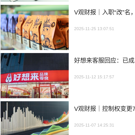
V观财报｜入职“改”名，
读
2025-11-25 13:07:51
好想来客服回应：已成
2025-11-12 15:17:57
V观财报｜控制权变更7
停！坦言“接到中小股东
2025-11-07 14:25:31