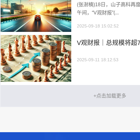
(张澍楠)18日，山子高科再
科回应
午间，“V观财报”(...
2025-09-18 15:02:52
V观财报｜总规模将超
司加码布局
2025-09-11 18:12:53
+点击加载更多