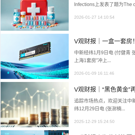
Infections上发表了题为The oral
毒，发现有效药物
2026-01-27 14:10:54
V观财报｜一盒一套房！
中新经纬1月9日电 (付健青
上海1套房”冲上...
2026-01-09 16:11:46
V观财报｜“黑色黄金
追踪市场热点，欢迎关注中
停，“基本满产满销”
纬12月29日电 (张澍楠...
2025-12-29 15:24:50