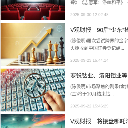
聋》《志愿军：浴血和平》《.
2025-09-30 12:02:48
V观财报｜90后“少东
(陈俊明)屡次尝试跨界的金
拟3亿元高溢价跨界半
火腿收到中国证券登记结...
2025-09-23 15:44:14
寒锐钴业、洛阳钼业等
(陈俊明)市场聚焦的刚果(
口禁令
(金)将于10月结束钴...
2025-09-22 15:46:29
V观财报｜将接盘哪吒