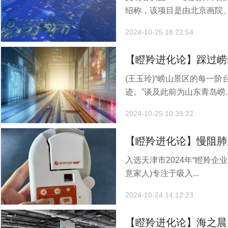
创如何做到？
绍称，该项目是由北京画院、.
2024-10-25 18:22:54
【瞪羚进化论】踩过崂
(王玉玲)“崂山景区的每一
特怎么做安全应急？
迹。”谈及此前为山东青岛崂..
2024-10-25 10:39:22
【瞪羚进化论】慢阻肺
入选天津市2024年“瞪羚企
错了？
意家人)专注于吸入...
2024-10-24 14:12:23
【瞪羚进化论】海之晨