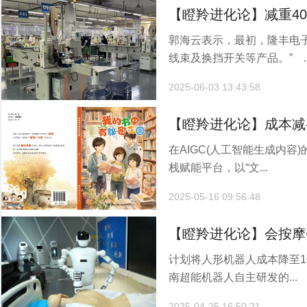
【瞪羚进化论】减重4
郭海云表示，最初，隆丰电
为新能源车线束“瘦身”
线束及换挡开关等产品。” ..
2025-06-03 13:43:58
【瞪羚进化论】成本减
在AIGC(人工智能生成内容
版企业如何用AIGC做
栈赋能平台，以“文...
2025-05-16 09:56:48
【瞪羚进化论】会按摩
计划将人形机器人成本降至1
要多久？
南超能机器人自主研发的...
2025-04-25 16:50:21