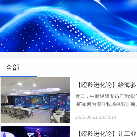
全部
【瞪羚进化论】给海参
近日，中新经纬专访广为海
家公司给海洋牧场装上
脑”如何为海洋牧场保驾护航。.
2025-08-22 13:48:14
【瞪羚进化论】让工业无