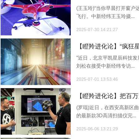
(王玉玲)“当你早晨打开窗
官”，这家企业如何做
飞行。中新经纬王玉玲摄...
2025-07-30 14:21:27
【瞪羚进化论】“疯狂
”近日，北京平凯星辰科技发
业化？
刘松在接受中新经纬专访...
2025-07-01 13:53:46
【瞪羚进化论】把百万
(罗琨)近日，在西安高新区
来，这家企业做对了一
的最新款3D高清扫描仪完...
2025-06-06 13:21:29