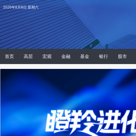
2026年8月8日 星期六
首页
高层
宏观
金融
基金
银行
股市
V言
原创
财人
快报
公告