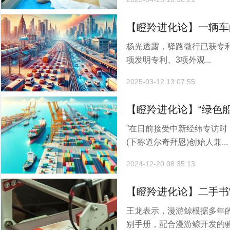
【瞪羚进化论】一辆车
杨光透露，驿路微行已获专利
完成？
项发明专利、3项外观...
2025-03-12 13:07:55
【瞪羚进化论】“绿色
”在日前接受中新经纬专访
围？
(下称道尔奇拜恩)创始人兼...
2024-12-20 08:35:13
【瞪羚进化论】二手书
王龙表示，漫游鲸根据多年
意？
别手册，配合漫游鲸开发的验.