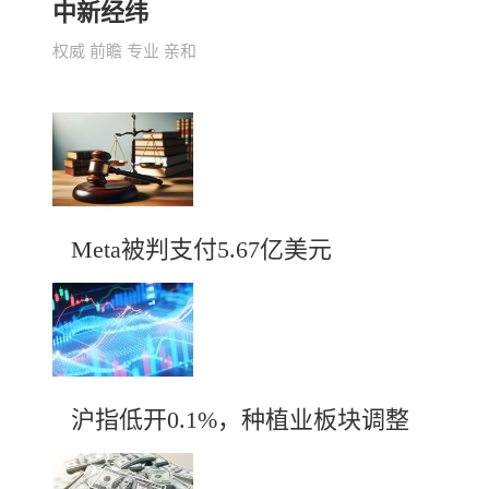
中新经纬
权威 前瞻 专业 亲和
Meta被判支付5.67亿美元
沪指低开0.1%，种植业板块调整