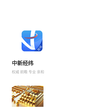
中新经纬
权威 前瞻 专业 亲和