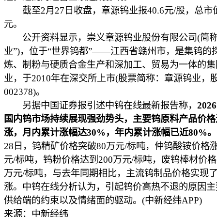
截至2月27日收盘，章源钨业报40.6元/股，总市值
元。
公开资料显示，崇义章源钨业股份有限公司(简称
业”)，位于“世界钨都”——江西省赣州市，是集钨的
炼、制粉与硬质合金生产和深加工、贸易为一体的集
业，于2010年在深交所上市(股票简称：章源钨业，
002378)。
另据中国证券报引述中钨在线最新报告称，
202
国内钨市场持续展现强劲势头，主要钨原料产品价格
涨，月内累计涨幅达30%，年内累计涨幅已近80%。
28日，钨精矿价格突破80万元/标吨，仲钨酸铵价格涨
元/标吨，钨粉价格达到200万元/标吨，废钨棒材价格
万元/标吨，与去年同期相比，主流钨制品价格实现了4
涨。中钨在线分析认为，引起钨价高热不退的原因主
供给端的约束以及情绪面的驱动。(中新经纬APP)
来源：中新经纬