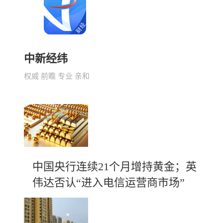
中新经纬
权威 前瞻 专业 亲和
中国央行连续21个月增持黄金；英
伟达否认“进入电信运营商市场”