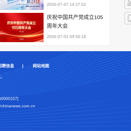
2026-07-07 14:27:52
快
庆祝中国共产党成立105
周年大会
客
2026-07-01 09:50:18
招聘信息
|
网站地图
权。
000107]
nanews.com.cn