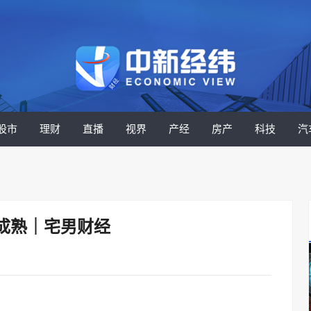
股市
理财
直播
视界
产经
房产
科技
汽
成熟｜宅男财经