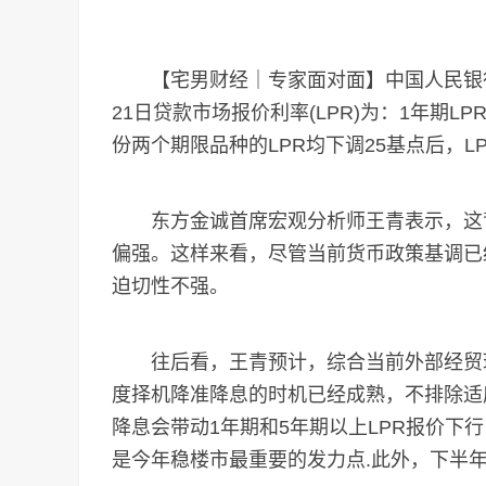
【宅男财经｜专家面对面】中国人民银行授
21日贷款市场报价利率(LPR)为：1年期LPR为
份两个期限品种的LPR均下调25基点后，LP
东方金诚首席宏观分析师王青表示，这背后
偏强。这样来看，尽管当前货币政策基调已
迫切性不强。
往后看，王青预计，综合当前外部经贸环
度择机降准降息的时机已经成熟，不排除适
降息会带动1年期和5年期以上LPR报价下
是今年稳楼市最重要的发力点.此外，下半