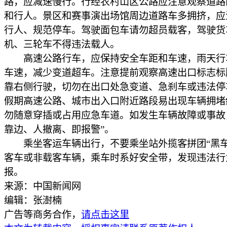
路，应减速慢行。行经农村山区公路应注意观察道路
和行人。景区和赛事演出场馆周边道路车多拥挤，应
行人、规范停车。驾驶面包车请勿超员载客，驾驶货
机、三轮车不得违法载人。
高速公路行车，应保持安全车距和车速，雨天行
车速，减少变道超车。注意提前观察高速出口标志标
靠右侧行驶，切勿在出口处急变道、急刹车或违法停
假期高速公路、城市出入口附近路段易出现车辆拥堵
勿随意穿插或占用应急车道。如发生车辆故障或事故
靠边、人撤离、即报警”。
乘坐客运车辆出行，不要乘坐站外揽客拼团“黑车
客车或非载客车辆，乘车时系好安全带，发现违法行
报。
来源：中国新闻网
编辑：张澍楠
广告等商务合作，
请点击这里