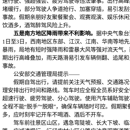
速行驶、强超强会、疲劳驾驶等违法肇事。出行高峰
堵缓行，部分驾驶人争道抢行、加塞穿插，易引发刮
事故。假期亲朋好友聚餐聚会、观赛观演、娱乐休闲
饮酒多，酒驾醉驾风险上升。
五是南方地区降雨带来不利影响。
据中央气象台
1日至3日，西南地区东部、江汉、江南、华南等地
暴雨，局地有短时强降雨和雷暴大风等强对流天气，
期出行高峰叠加，雨天路滑易引发车辆侧翻、追尾和
事故。
公安部交通管理局提示——
假期自驾出行，请提前关注天气预报、交通路况
理安排出行时间和路线。驾车时应全程全员系好安全
超速行驶、疲劳驾驶、分心驾驶。使用汽车辅助驾驶
全程不能“脱手”“脱眼”，确保车辆随时可控。假期聚
多，应时刻牢记开车不喝酒、酒后不开车。
驾车前往景区山区，遇急弯陡坡、长大下坡、临