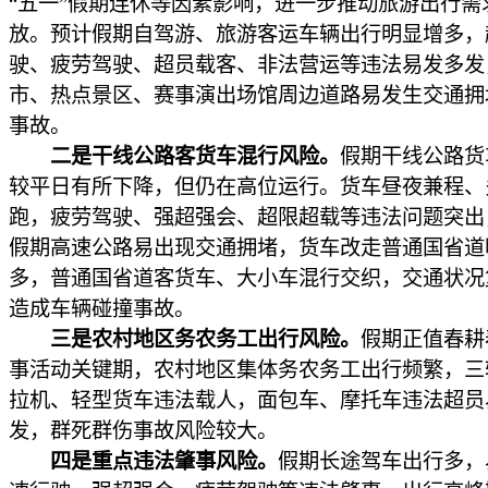
“五一”假期连休等因素影响，进一步推动旅游出行需
放。预计假期自驾游、旅游客运车辆出行明显增多，
驶、疲劳驾驶、超员载客、非法营运等违法易发多发
市、热点景区、赛事演出场馆周边道路易发生交通拥
事故。
二是干线公路客货车混行风险。
假期干线公路货
较平日有所下降，但仍在高位运行。货车昼夜兼程、
跑，疲劳驾驶、强超强会、超限超载等违法问题突出
假期高速公路易出现交通拥堵，货车改走普通国省道
多，普通国省道客货车、大小车混行交织，交通状况
造成车辆碰撞事故。
三是农村地区务农务工出行风险。
假期正值春耕
事活动关键期，农村地区集体务农务工出行频繁，三
拉机、轻型货车违法载人，面包车、摩托车违法超员
发，群死群伤事故风险较大。
四是重点违法肇事风险。
假期长途驾车出行多，