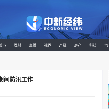
股市
理财
直播
视界
产经
房产
科技
汽
期间防汛工作