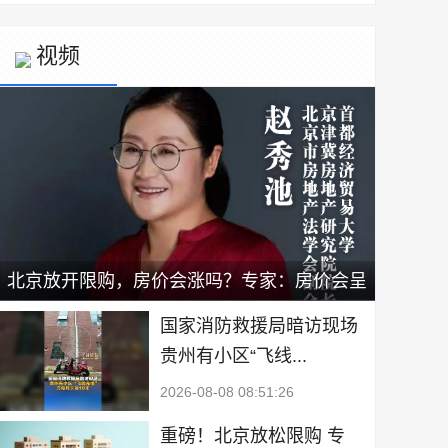
视频
北京放开限购，房价会涨吗？专家：房价会呈
现小幅上涨，新政有利于二手房出售｜宅男财
国家消防救援局暗访现场
贵州有小区“飞线...
经
2026-08-08 08:51:26
重磅！北京放松限购 专