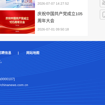
2026-07-07 14:27:52
快
庆祝中国共产党成立105
周年大会
客
2026-07-01 09:50:18
招聘信息
|
网站地图
权。
000107]
nanews.com.cn