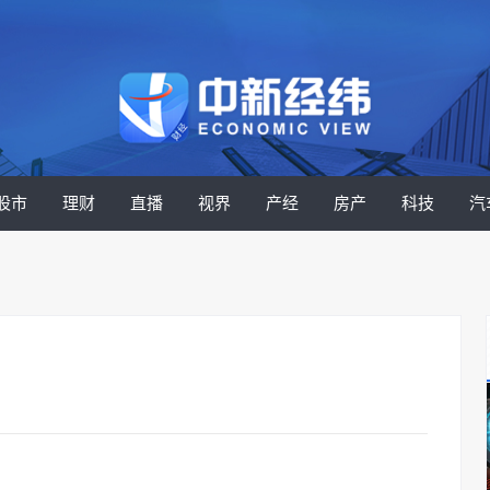
股市
理财
直播
视界
产经
房产
科技
汽