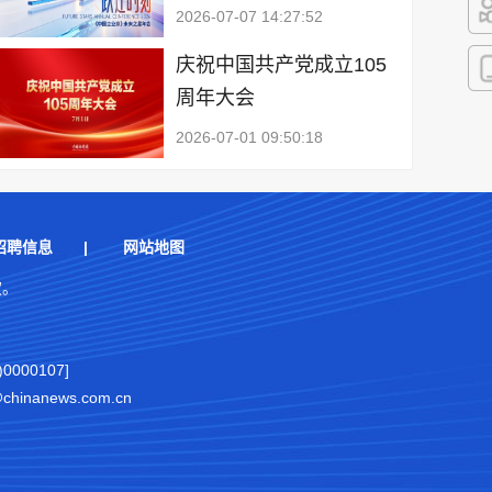
2026-07-07 14:27:52
快
庆祝中国共产党成立105
周年大会
客
2026-07-01 09:50:18
招聘信息
|
网站地图
权。
000107]
nanews.com.cn