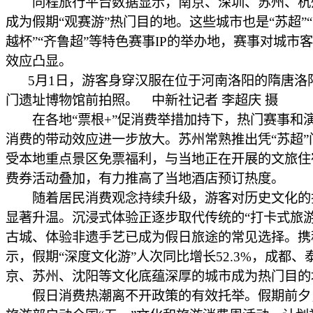
同程旅行平台数据显示，南京、深圳、苏州、杭
成为假期“观赛游”热门目的地。这些城市也是“苏超”“
越杯”“齐鲁超”等特色赛事IP的举办地，赛事对城市
效应凸显。
5月1日，游客身穿汉服在位于河南洛阳的隋唐洛
门遗址博物馆前拍照。 中新社记者 李超庆 摄
在各地“票根+”促消费举措加持下，热门赛事和
消费的带动效应进一步放大。苏州常熟推出凭“苏超”
受本地重点景区免票福利，与当地正在开展的文旅住
费券活动叠加，有力推高了当地酒店预订热度。
随着居民消费观念持续升级，游客对历史文化的
显著升温。沉浸式体验正逐步取代传统的“打卡式旅游
古城、体验非遗手艺已成为假日旅途的常见选择。携
示，假期“深度文化游”人次同比增长52.3%，成都、
京、苏州、沈阳等文化底蕴深厚的城市成为热门目的
假日消费热潮离不开政策的有效托举。假期前夕