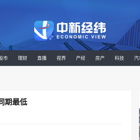
股市
理财
直播
视界
产经
房产
科技
汽
同期最低