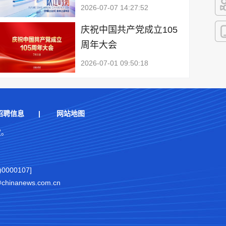
2026-07-07 14:27:52
快
庆祝中国共产党成立105
周年大会
客
2026-07-01 09:50:18
招聘信息
|
网站地图
权。
000107]
nanews.com.cn