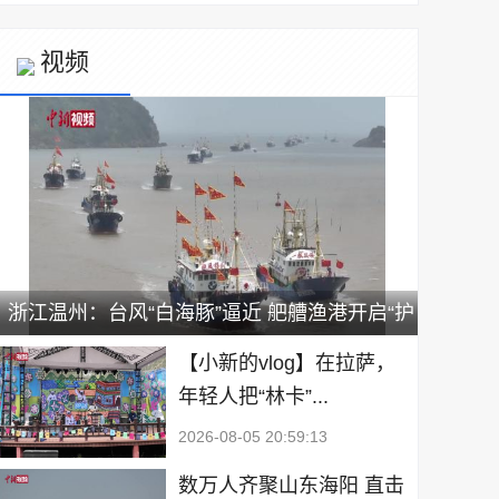
视频
浙江温州：台风“白海豚”逼近 舥艚渔港开启“护
船模式”
【小新的vlog】在拉萨，
年轻人把“林卡”...
2026-08-05 20:59:13
数万人齐聚山东海阳 直击