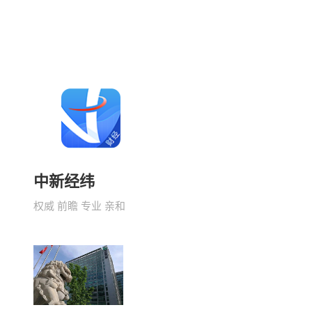
中新经纬
权威 前瞻 专业 亲和