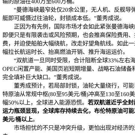
输的原油在400万至600万桶。
“曼德海峡最窄处仅20余公里，无人机、反舰导
艇即可威慑过往油轮，封锁成本低。”董秀成说。
正因为有先例，国际市场才会如此紧张曼德海峡
即便只是有限袭击或风险预期，也会推高保险费用、
费，并迫使船舶大幅绕航，改走好望角航线。如此一
幅拉长航运时长、抬高燃油开销、推升海运运价。
“双航道一旦同时受限，合计阻断全球33%左右
OPEC闲置产能、美国页岩短期增量、战略石油储备
完全填补巨大缺口。”董秀成说。
董秀成预计，若局部封锁，油轮大量绕行，可能
特原油从常规中枢(80至95美元/桶)冲高至130至160
幅50%以上，全球进入能源恐慌。
若双航道近乎全封
运力瓶颈显现，全球库存持续去化，布伦特原油可能冲
美元/桶以上
。
市场担忧的不只是冲突升级，更怕出现对经济的