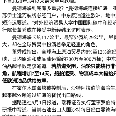
下自2020年3月以来最大单月跌幅。
曼德海峡到底有多重要？“曼德海峡连接红海—
苏伊士运河航线必经门户，中东原油运往欧洲、地中
短海运要道。”对外经济贸易大学中国国际碳中和经
行院长董秀成在接受中新经纬采访时表示。
曼德海峡长约117公里，最窄处宽约29公里，尽
大，却在全球贸易中扮演着举足轻重的角色。
董秀成指出，全球海上原油贸易约8%至12%途
峡，日均原油和成品油运输约700万至900万桶；中
油品超半数走该通道。
若航道受阻，油轮只能绕行非
角，航程增加7至14天，船舶运费、物流成本大幅抬
低欧洲油品供给效率
。
在霍尔木兹海峡被控制后，沙特阿拉伯等海湾生
越来越依赖通过红海的替代出口路线。
据路透社6月1日报道，瑞穗证券执行董事罗伯特
研报中写道，当前石油出口大国沙特每日经由曼德海