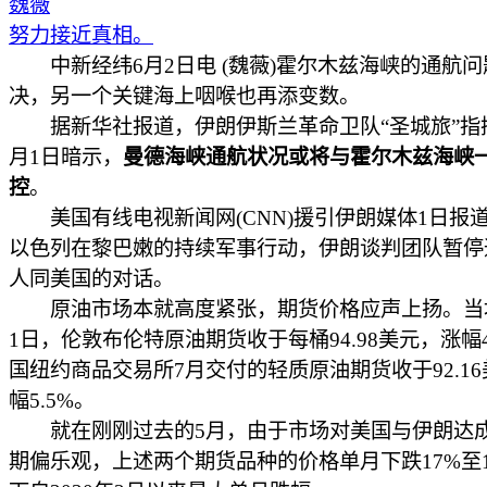
魏薇
努力接近真相。
中新经纬6月2日电 (魏薇)霍尔木兹海峡的通航问
决，另一个关键海上咽喉也再添变数。
据新华社报道，伊朗伊斯兰革命卫队“圣城旅”指
月1日暗示，
曼德海峡通航状况或将与霍尔木兹海峡
控
。
美国有线电视新闻网(CNN)援引伊朗媒体1日报
以色列在黎巴嫩的持续军事行动，伊朗谈判团队暂停
人同美国的对话。
原油市场本就高度紧张，期货价格应声上扬。当
1日，伦敦布伦特原油期货收于每桶94.98美元，涨幅4
国纽约商品交易所7月交付的轻质原油期货收于92.1
幅5.5%。
就在刚刚过去的5月，由于市场对美国与伊朗达
期偏乐观，上述两个期货品种的价格单月下跌17%至1