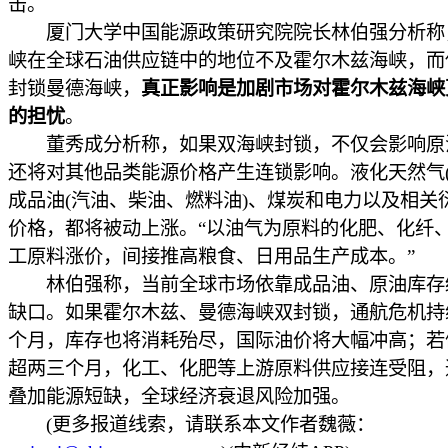
击。
厦门大学中国能源政策研究院院长林伯强分析称
峡在全球石油供应链中的地位不及霍尔木兹海峡，而
封锁曼德海峡，
真正影响是加剧市场对霍尔木兹海峡
的担忧
。
董秀成分析称，如果双海峡封锁，不仅会影响原
还将对其他品类能源价格产生连锁影响。液化天然气(L
成品油(汽油、柴油、燃料油)、煤炭和电力以及相关
价格，都将被动上涨。“以油气为原料的化肥、化纤
工原料涨价，间接推高粮食、日用品生产成本。”
林伯强称，当前全球市场依靠成品油、原油库存
缺口。如果霍尔木兹、曼德海峡双封锁，通航危机持
个月，库存也将消耗殆尽，国际油价将大幅冲高；若
超两三个月，化工、化肥等上游原料供应接连受阻，
叠加能源短缺，全球经济衰退风险加强。
(更多报道线索，请联系本文作者魏薇：