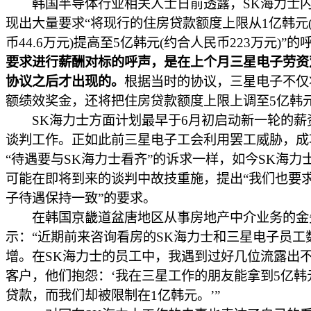
韩国半导体行业相关人士日前透露，SK海力士内
现出大量要求“将现行的住房贷款额度上限从1亿韩元
币44.6万元)提高至5亿韩元(约合人民币223万元)”的
要求进行薪酬对标的呼声，是在上个月三星电子劳资
协议之后才出现的。
根据当时的协议，三星电子不仅
额绩效奖金，还将把住房贷款额度上限上调至5亿韩
SK海力士方面计划最早于6月初启动新一轮的薪
谈判工作。正如此前三星电子工会利用罢工威胁，成
“待遇要与SK海力士看齐”的诉求一样，如今SK海力
可能在即将到来的谈判中故技重施，提出“我们也要
子待遇保持一致”的要求。
在韩国京畿道盆唐地区从事房地产中介业务的金
示：“近期前来咨询看房的SK海力士和三星电子员工
增。在SK海力士的员工中，我遇到过好几位流露出
客户，他们抱怨：‘我在三星工作的朋友能拿到5亿韩
贷款，而我们却被限制在1亿韩元。’”