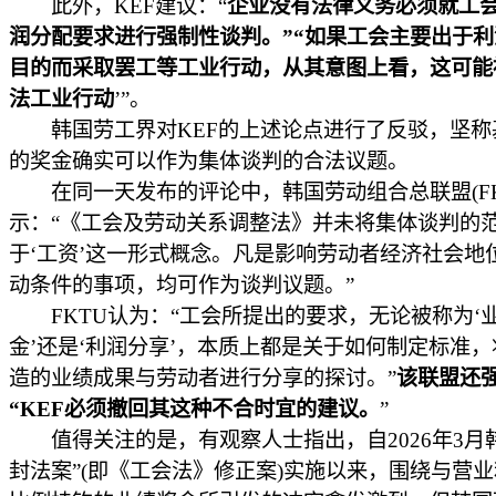
此外，KEF建议：“
企业没有法律义务必须就工
润分配要求进行强制性谈判。”“如果工会主要出于
目的而采取罢工等工业行动，从其意图上看，这可能
法工业行动
’”。
韩国劳工界对KEF的上述论点进行了反驳，坚称
的奖金确实可以作为集体谈判的合法议题。
在同一天发布的评论中，韩国劳动组合总联盟(FK
示：“《工会及劳动关系调整法》并未将集体谈判的
于‘工资’这一形式概念。凡是影响劳动者经济社会地
动条件的事项，均可作为谈判议题。”
FKTU认为：“工会所提出的要求，无论被称为‘
金’还是‘利润分享’，本质上都是关于如何制定标准
造的业绩成果与劳动者进行分享的探讨。”
该联盟还
“KEF必须撤回其这种不合时宜的建议。
”
值得关注的是，有观察人士指出，自2026年3月
封法案”(即《工会法》修正案)实施以来，围绕与营