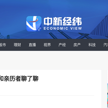
股市
理财
直播
视界
产经
房产
科技
汽
和亲历者聊了聊