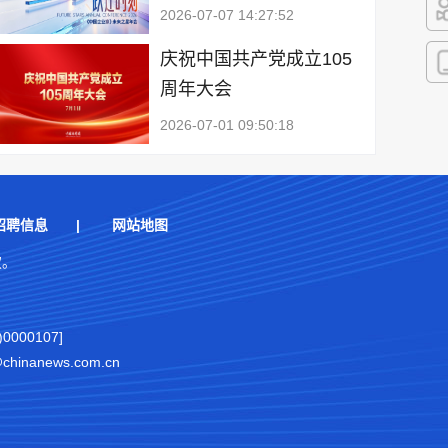
2026-07-07 14:27:52
快
庆祝中国共产党成立105
周年大会
客
2026-07-01 09:50:18
招聘信息
|
网站地图
权。
000107]
nanews.com.cn