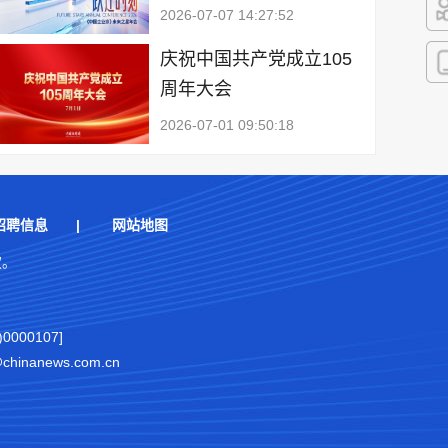
2026-07-07 14:27:52
快
庆祝中国共产党成立105
周年大会
客
2026-07-01 09:50:18
招聘信息
|
网站地图
权。
000107]
nanews.com.cn