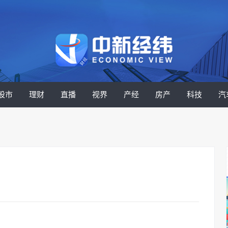
股市
理财
直播
视界
产经
房产
科技
汽