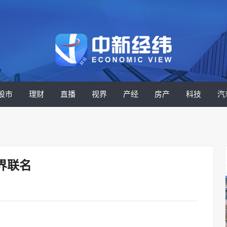
股市
理财
直播
视界
产经
房产
科技
汽
界联名