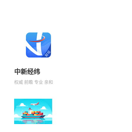
中新经纬
权威 前瞻 专业 亲和