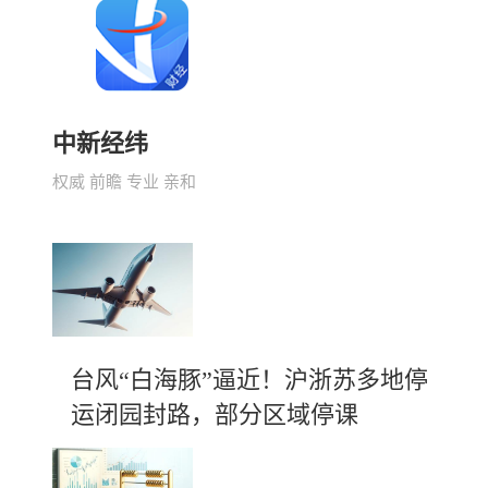
中新经纬
权威 前瞻 专业 亲和
台风“白海豚”逼近！沪浙苏多地停
运闭园封路，部分区域停课