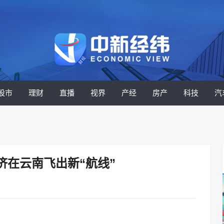
股市
理财
直播
视界
产经
房产
科技
汽
济在云南飞出新“航线”