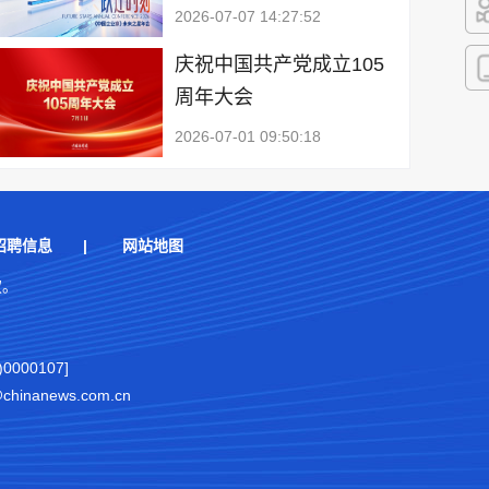
2026-07-07 14:27:52
快
庆祝中国共产党成立105
周年大会
客
2026-07-01 09:50:18
招聘信息
|
网站地图
权。
000107]
nanews.com.cn