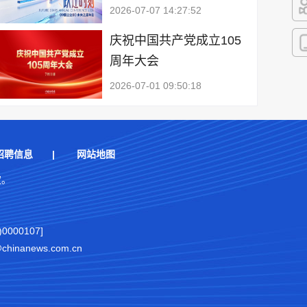
2026-07-07 14:27:52
快
庆祝中国共产党成立105
周年大会
客
2026-07-01 09:50:18
招聘信息
|
网站地图
权。
000107]
nanews.com.cn