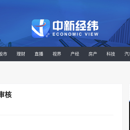
股市
理财
直播
视界
产经
房产
科技
汽
审核