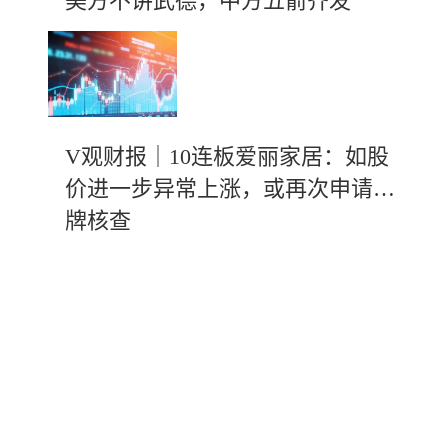
美方不讲武德，中方五箭齐发
V观财报｜10连板爱丽家居：如股
价进一步异常上涨，或再次申请停
牌核查