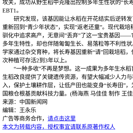
攻关，成功从野生稻中克隆出控制多年生性状的“长寿
EBT1。
研究发现，该基因能让水稻在开花结实后逆转发
重新回到“青少年状态”，实现”返老还童”。现代栽培
驯化中追求高产，无意间”丢弃”了这一宝贵基因——
多年生特性，却也伴随匍匐生长、易落粒等不利性状
学家通过杂交育种，将长寿基因重新“请”回栽培稻，
次种植可存活2到3年以上。
“一种多收”不再是梦想。这一成果为多年生水稻
生稻改良提供了关键遗传资源，有望大幅减少人力与
入，保护土壤耕作层，让低产田也能变身“长寿田”，
国粮仓根基贡献科技力量。(杨海燕 马佳佳 制作 王佳
来源：中国新闻网
编辑：王永乐
广告等商务合作，
请点击这里
本文为转载内容，授权事宜请联系原著作权人