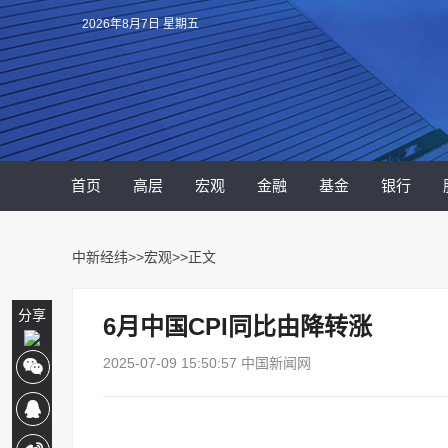
2026年8月7日 星期五
首页
高层
宏观
金融
基金
银行
中新经纬
>>
宏观
>>正文
分享
6月中国CPI同比由降转涨
2025-07-09 15:50:57 中国新闻网