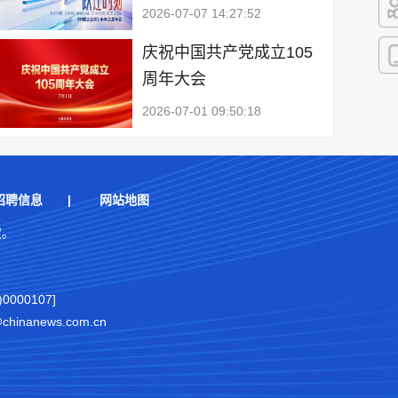
2026-07-07 14:27:52
快
庆祝中国共产党成立105
周年大会
客
2026-07-01 09:50:18
招聘信息
|
网站地图
权。
000107]
nanews.com.cn