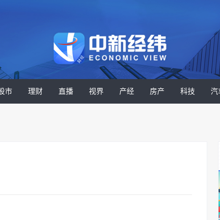
股市
理财
直播
视界
产经
房产
科技
汽