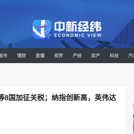
股市
理财
直播
视界
产经
房产
科技
汽
等8国加征关税；纳指创新高，英伟达