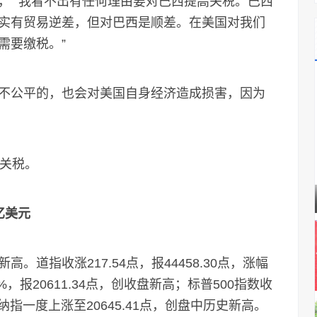
， “我看不出有任何理由要对巴西提高关税。巴西
实有贸易逆差，但对巴西是顺差。在美国对我们
需要缴税。”
公平的，也会对美国自身经济造成损害，因为
关税。
亿美元
指收涨217.54点，报44458.30点，涨幅
4%，报20611.34点，创收盘新高；标普500指数收
1%。纳指一度上涨至20645.41点，创盘中历史新高。