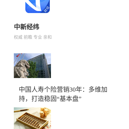
中新经纬
权威 前瞻 专业 亲和
中国人寿个险营销30年：多维加
持，打造稳固“基本盘”