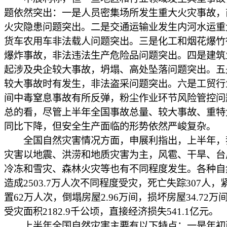
题依然突出：一是人员密集场所发生重大火灾事故，
火灾隐患问题突出。二是交通运输业发生内河水运重
货车农用车非法载人问题突出。三是化工和烟花爆竹
爆炸事故，非法违法生产危险品问题突出。四是建筑
起涉及央企较大事故，坍塌、高处坠落问题突出。五
较大事故时有发生，非法盗采问题突出。六是工贸行
间中毒窒息事故有所反弹，粉尘作业环节风险管控问
总的看，尽管上半年全国事故总量、较大事故、重特
同比下降，但安全生产面临的形势依然严峻复杂。
全国自然灾害情况方面，申展利指出，上半年，
灾害以地震、洪涝和地质灾害为主，风雹、干旱、台
冷冻和雪灾、森林火灾等也有不同程度发生。各种自
造成2503.7万人次不同程度受灾，死亡失踪307人
置62万人次，倒塌房屋2.96万间，损坏房屋34.72万
受灾面积2182.9千公顷，直接经济损失541.1亿元。
上半年全国自然灾害主要有以下特点：一是年初