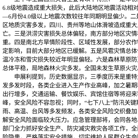
6.8级地震造成重大损失，此后大陆地区地震活动相对
—6月份4.0级以上地震次数较往年同期明显偏少。二
区地质灾害多发，四川、贵州等地山体滑坡造成重大
亡。三是洪涝灾害损失总体偏轻，南方部分地区灾情
重。四是南北方旱情阶段性、区域性发展，部分农作
定影响，目前大部分地区已缓解。五是风雹灾情总体
温冷冻和雪灾损失较近年明显偏轻。六是森林草原防
总体平稳，局地森林火灾多发。全国未发生草原火灾
申展利提到，历史数据显示，三季度历来是重特
发多发时段，各类企业进入生产作业高峰，加之暑期
出行增多，交通运输、餐饮娱乐、宾馆住宿等将迎来
峰，安全风险不容忽视；同时，“七下八上”防汛关键
雨、高温、台风等多发频发，各类安全风险交织叠加
解安全风险面临较大压力。应急管理部将，会同各地
部门全力抓好安全生产、防灾减灾救灾各项工作，全
险隐患，严格落实安全措施，切实维护人民群众生命