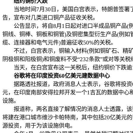
纽约铜价大跌
当地时间7月30日，美国白宫表示，特朗普签署
告，宣布对几类进口铜产品征收关税。
公告显示，将自8月1日起对进口半成品铜产品(
铜线、铜棒、铜板和铜管)及铜密集型衍生产品(例如
缆、连接器和电气元件)普遍征收50%的关税。
不过，白宫表示，铜输入材料(例如铜矿石、精矿
阴极铜和阳极铜)和铜废料不受“232条款”或对等关税
当天，在白宫宣布这一关税后，纽约铜价下跌逾1
谷歌将在印度投资60亿美元建数据中心
据路透社报道，政府消息人士表示，谷歌将投资6
元，在印度南部安得拉邦开发一个1吉瓦的数据中心
设施。
报道称，两名直接了解情况的消息人士透露，该
将建在港口城市维沙卡帕特南，其中包括20亿美元
源投资，用于为该设施供电。