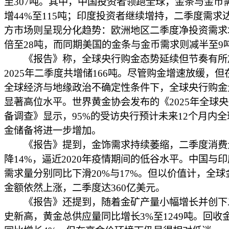
至307吨。其中，中国投资者领跑全球，金条与金币
增44%至115吨；印度投资者继续增持，二季度需求达
方市场则呈现分化趋势：欧洲地区二季度净投资需求
倍至28吨，而同期美国的金条与金币需求则减半至9
《报告》称，全球央行购金态势延续但节奏有所
2025年二季度共增储166吨。尽管购金增速放缓，但
全球经济与地缘政治不确定性条件下，全球央行购金
显著高位水平。世界黄金协会发布的《2025年全球
备调查》显示，95%的受访央行预计未来12个月内
金储备将进一步增加。
《报告》提到，金饰需求持续萎缩，二季度消费
降14%，逼近2020年疫情期间的低谷水平。中国与
需求量分别同比下滑20%与17%。但以价值计，全球
金额依然上涨，二季度达360亿美元。
《报告》还提到，随着金矿产量小幅增长并创下
史新高，黄金总供应量同比增长3%至1249吨。回收