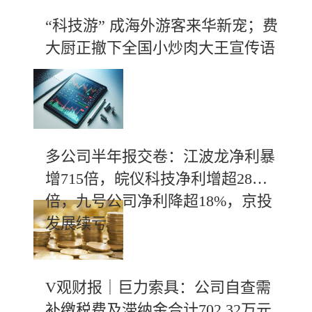
“科技游” 成海外游客来华新宠；费
大厨正撤下全国小炒肉大王宣传语
多公司半年报交卷：江波龙净利暴
增715倍，皖仪科技净利增超28
倍，九号公司净利降超18%，京投
发展续亏
V观财报｜巨力索具：公司自查需
补缴税费及滞纳金合计702.32万元