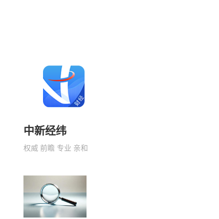
中新经纬
权威 前瞻 专业 亲和