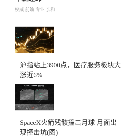
权威 前瞻 专业 亲和
沪指站上3900点，医疗服务板块大
涨近6%
SpaceX火箭残骸撞击月球 月面出
现撞击坑(图)