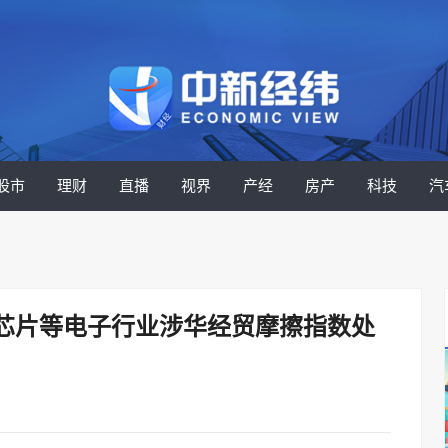
股市
理财
直播
视界
产经
房产
科技
汽
芯片等电子行业涉华经贸摩擦指数处