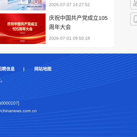
2026-07-07 14:27:52
快
庆祝中国共产党成立105
周年大会
客
2026-07-01 09:50:18
招聘信息
|
网站地图
权。
000107]
nanews.com.cn