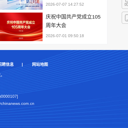
2026-07-07 14:27:52
快
庆祝中国共产党成立105
周年大会
客
2026-07-01 09:50:18
招聘信息
|
网站地图
权。
000107]
nanews.com.cn