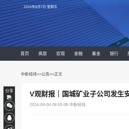
2026年8月7日 星期五
首页
高层
宏观
金融
基金
银行
中新经纬
>>
公告
>>正文
分享
V观财报｜国城矿业子公司发生
2024-09-04 08:55:08 中新经纬