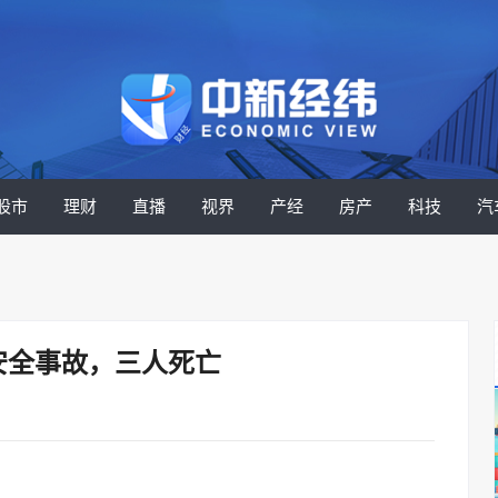
股市
理财
直播
视界
产经
房产
科技
汽
安全事故，三人死亡