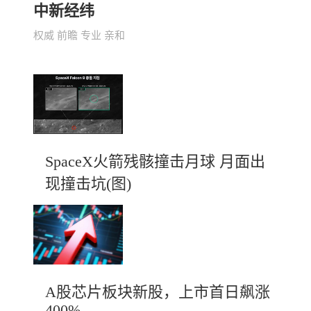
中新经纬
权威 前瞻 专业 亲和
SpaceX火箭残骸撞击月球 月面出
现撞击坑(图)
A股芯片板块新股，上市首日飙涨
400%