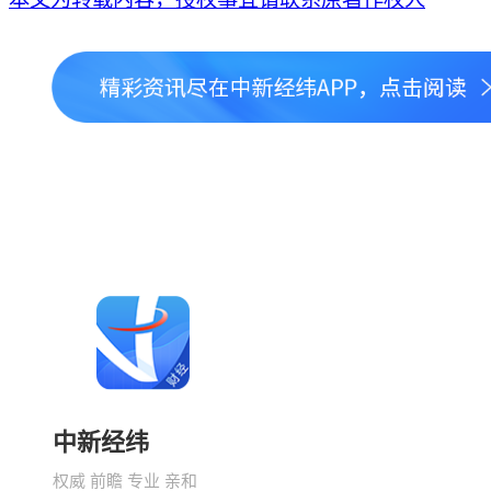
中新经纬
权威 前瞻 专业 亲和