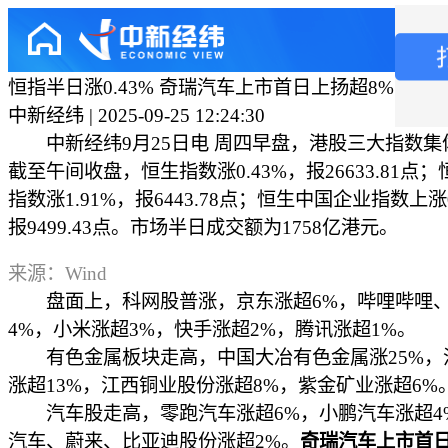
恒指半日涨0.43% 奇瑞汽车上市首日上扬超8%
中新经纬 | 2025-09-25 12:24:30
中新经纬9月25日电 周四早盘，港股三大指数集
截至午间收盘，恒生指数涨0.43%，报26633.81点
指数涨1.91%，报6443.78点；恒生中国企业指数上涨0
报9499.43点。市场半日成交额为1758亿港元。
来源：Wind
盘面上，科网股普涨，京东涨超6%，哔哩哔哩、
4%，小米涨超3%，快手涨超2%，腾讯涨超1%。
有色金属板块走高，中国大冶有色金属涨25%，
涨超13%，江西铜业股份涨超8%，紫金矿业涨超6%
汽车股走高，零跑汽车涨超6%，小鹏汽车涨超4
汽车、蔚来、比亚迪股份涨超2%。
奇瑞汽车上市首