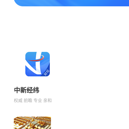
中新经纬
权威 前瞻 专业 亲和