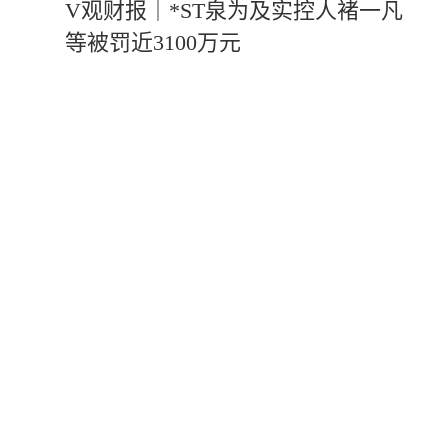
V观财报｜*ST泉为及实控人褚一凡
等被罚近3100万元