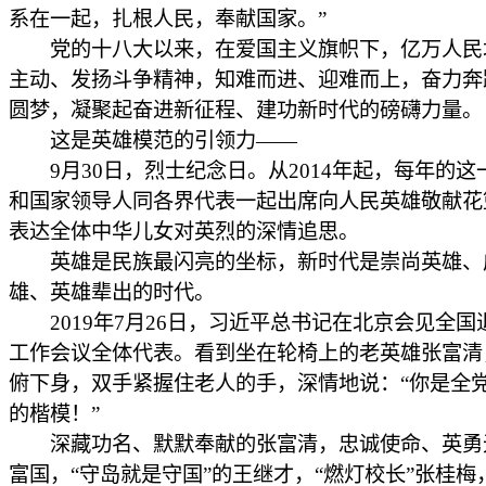
系在一起，扎根人民，奉献国家。”
党的十八大以来，在爱国主义旗帜下，亿万人民
主动、发扬斗争精神，知难而进、迎难而上，奋力奔
圆梦，凝聚起奋进新征程、建功新时代的磅礴力量。
这是英雄模范的引领力——
9月30日，烈士纪念日。从2014年起，每年的这
和国家领导人同各界代表一起出席向人民英雄敬献花
表达全体中华儿女对英烈的深情追思。
英雄是民族最闪亮的坐标，新时代是崇尚英雄、
雄、英雄辈出的时代。
2019年7月26日，习近平总书记在北京会见全国
工作会议全体代表。看到坐在轮椅上的老英雄张富清
俯下身，双手紧握住老人的手，深情地说：“你是全
的楷模！”
深藏功名、默默奉献的张富清，忠诚使命、英勇
富国，“守岛就是守国”的王继才，“燃灯校长”张桂梅