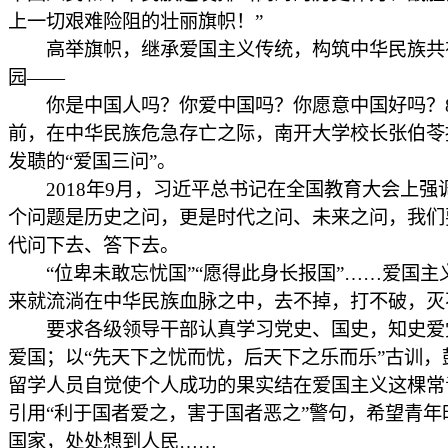
上一切艰难险阻的壮丽旗帜！”
高举旗帜，继承爱国主义传统，构筑中华民族共
园——
你是中国人吗？你爱中国吗？你愿意中国好吗？8
前，在中华民族危急存亡之际，南开大学校长张伯苓
发聩的“爱国三问”。
2018年9月，习近平总书记在全国教育大会上强
个问题是历史之问，更是时代之问、未来之问，我们
代问下去、答下去。
“位卑未敢忘忧国”“愿得此身长报国”……爱国主
来就流淌在中华民族血脉之中，去不掉，打不破，灭
要求各级领导干部认真学习党史、国史，知史爱
爱国；以“先天下之忧而忧，后天下之乐而乐”古训，
留学人员自觉使个人成功的果实结在爱国主义这棵常
引用“利于国者爱之，害于国者恶之”警句，希望青年
国家，处处想到人民……