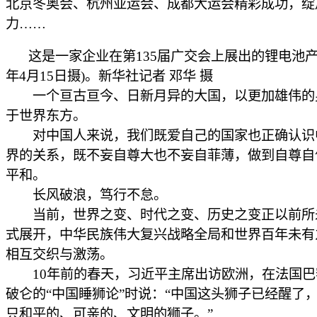
北京冬奥会、杭州亚运会、成都大运会精彩成功，绽
力……
这是一家企业在第135届广交会上展出的锂电池产品
年4月15日摄)。新华社记者 邓华 摄
一个亘古亘今、日新月异的大国，以更加雄伟的
于世界东方。
对中国人来说，我们既爱自己的国家也正确认识
界的关系，既不妄自尊大也不妄自菲薄，做到自尊自
平和。
长风破浪，笃行不怠。
当前，世界之变、时代之变、历史之变正以前所
式展开，中华民族伟大复兴战略全局和世界百年未有
相互交织与激荡。
10年前的春天，习近平主席出访欧洲，在法国巴
破仑的“中国睡狮论”时说：“中国这头狮子已经醒了
只和平的、可亲的、文明的狮子。”