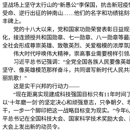
坚战场上坚守太行山的“新愚公”李保国，抗击新冠疫
受命、逆行出征的钟南山……他们的名字和功绩铭刻
丰碑上。
党的十八大以来，党和国家功勋荣誉表彰日益规
化，接连颁授共和国勋章、七一勋章、八一勋章等最
全社会形成尊崇英雄、致敬英烈、关爱楷模的浓厚氛
伟大时代呼唤伟大精神，崇高事业需要榜样引领
习近平总书记强调：“全党全国各族人民要像英
坚守、像英雄模范那样奋斗，共同谱写新时代人民共
丽凯歌！”
这是实干兴邦的行动力——
“现在距离实现建成科技强国目标只有11年时间
以‘十年磨一剑’的坚定决心和顽强意志，只争朝夕、
干，一步一个脚印把这一战略目标变为现实。”今年6
平总书记在全国科技大会、国家科学技术奖励大会、
大会上发出新的动员令。