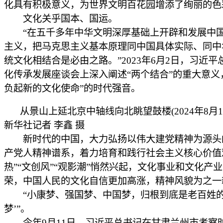
化具有积极意义，为世界文明百花园增添了绚丽的色
文化关乎国本、国运。
“在五千多年中华文明深厚基础上开辟和发展中
主义，把马克思主义基本原理同中国具体实际、同中
统文化相结合是必由之路。”2023年6月2日，习近平
化传承发展座谈会上深入阐述“两个结合”的重大意义
负起新的文化使命”的时代强音。
从景山上延北京中轴线向北眺望鼓楼(2024年8月1
新华社记者 李鑫 摄
新时代的中国，大力弘扬以伟大建党精神为源头
产党人精神谱系，着力培育和践行社会主义核心价值
热”“文创风”“观影潮”悄然兴起，文化事业和文化产
荣，中国人民的文化自信更加高涨，精神风貌为之一
“小康梦、强国梦、中国梦，归根到底是老百姓的
梦’”。
今年9月11日，习近平总书记在甘肃兰州市考察