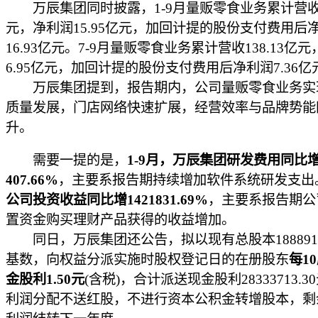
万辰集团同时披露，1-9月量贩零食业务累计营收36
元，净利润15.95亿元，加回计提的股份支付费用后
16.93亿元。7-9月量贩零食业务累计营收138.13亿
6.95亿元，加回计提的股份支付费用后净利润7.36亿
万辰集团提到，报告期内，公司量贩零食业务实
质量发展，门店网络快速扩展，经营效率与品牌势能
升。
需要一提的是，
1-9月，万辰集团研发费用同比
407.66%
，主要系报告期持续增加软件系统研发支出
公司投资收益同比增1421831.69%
，主要系报告期公
置资金购买理财产品获得的收益增加。
同日，万辰集团还公告，拟以现有总股本1888914
基数，向权益分派实施时股权登记日的在册股东
每1
金股利1.50元
(含税)，合计派送现金股利28333713.
利润分配不送红股，不进行资本公积金转增股本，剩