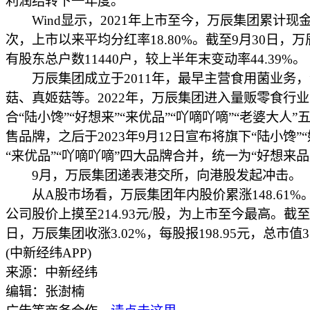
利润结转下一年度。
Wind显示，2021年上市至今，万辰集团累计现金
次，上市以来平均分红率18.80%。截至9月30日，
有股东总户数11440户，较上半年末变动率44.39%。
万辰集团成立于2011年，最早主营食用菌业务，
菇、真姬菇等。2022年，万辰集团进入量贩零食行
合“陆小馋”“好想来”“来优品”“吖嘀吖嘀”“老婆大人”
售品牌，之后于2023年9月12日宣布将旗下“陆小馋”“
“来优品”“吖嘀吖嘀”四大品牌合并，统一为“好想来品
9月，万辰集团递表港交所，向港股发起冲击。
从A股市场看，万辰集团年内股价累涨148.61%。
公司股价上摸至214.93元/股，为上市至今最高。截至1
日，万辰集团收涨3.02%，每股报198.95元，总市值
(中新经纬APP)
来源：中新经纬
编辑：张澍楠