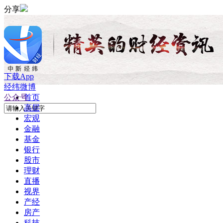
分享
下载App
经纬微博
公众号
首页
高层
宏观
金融
基金
银行
股市
理财
直播
视界
产经
房产
科技