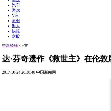
汽车
游戏
V言
原创
财人
快报
盘股
中新经纬
>正文
达·芬奇遗作《救世主》在伦敦
2017-10-24 20:30:48 中国新闻网