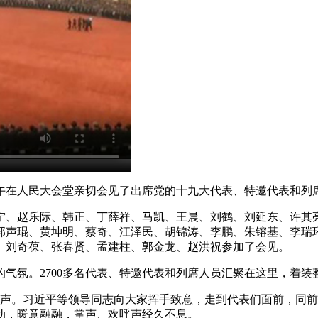
在人民大会堂亲切会见了出席党的十九大代表、特邀代表和列
、赵乐际、韩正、丁薛祥、马凯、王晨、刘鹤、刘延东、许其亮
郭声琨、黄坤明、蔡奇、江泽民、胡锦涛、李鹏、朱镕基、李瑞
、刘奇葆、张春贤、孟建柱、郭金龙、赵洪祝参加了会见。
氛。2700多名代表、特邀代表和列席人员汇聚在这里，着装
。习近平等领导同志向大家挥手致意，走到代表们面前，同前
动，暖意融融，掌声、欢呼声经久不息。