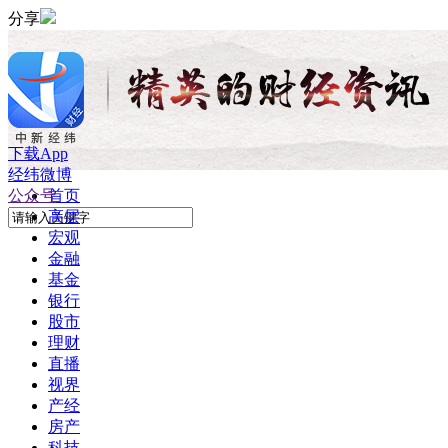
分享
下载App
经纬微博
公众号
首页
高层
宏观
金融
基金
银行
股市
理财
直播
视界
产经
房产
科技