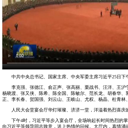
中共中央总书记、国家主席、中央军委主席习近平25日下午
李克强、张德江、俞正声、张高丽、栗战书、汪洋、王沪宁
杨晓渡、张又侠、陈希、陈全国、陈敏尔、范长龙、胡春华、
正、李长春、贺国强、刘云山、王岐山、尤权、杨晶、杜青林
人民大会堂宴会厅华灯璀璨、济济一堂，洋溢着热烈喜庆的气
下午4时，习近平等步入宴会厅，全场响起长时间热烈的掌声
向习近平等领导同志致意，送上热情的问候。大厅内，真情涌