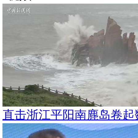
直击浙江平阳南麂岛卷起