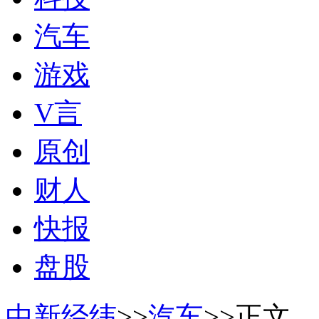
汽车
游戏
V言
原创
财人
快报
盘股
中新经纬
>>
汽车
>>正文