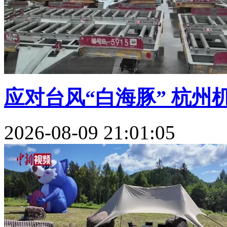
应对台风“白海豚” 杭州机
2026-08-09 21:01:05