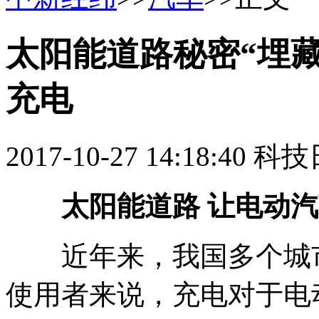
太阳能道路秘密“埋藏
充电
2017-10-27 14:18:40 
太阳能道路 让电动
近年来，我国多个城市
使用者来说，充电对于电