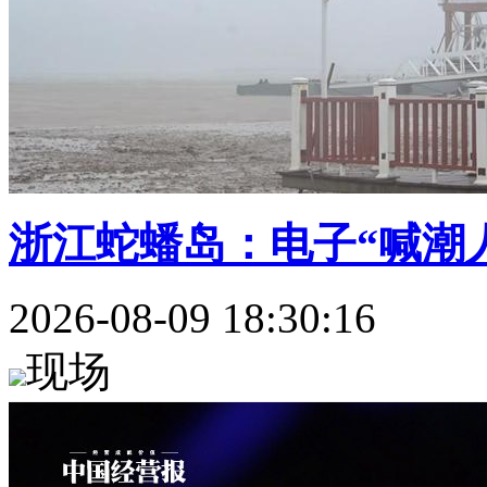
浙江蛇蟠岛：电子“喊潮人
2026-08-09 18:30:16
现场