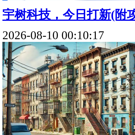
宇树科技，今日打新(附攻
2026-08-10 00:10:17