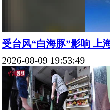
受台风“白海豚”影响 上海
2026-08-09 19:53:49