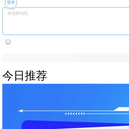
登录
今日推荐