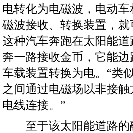
电转化为电磁波，电动车
磁波接收、转换装置，就
这种汽车奔跑在太阳能道
奔一路接收金币，它能边
车载装置转换为电。“类
之间通过电磁场以非接触
电线连接。”
至于该太阳能道路的融