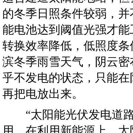
的冬季日照条件较弱，并
能电池达到阈值光强才能
转换效率降低，低照度条
滨冬季雨雪天气，阴云密
乎不发电的状态，只能在
再把电放出来。
“太阳能光伏发电道路
用。在利用新能源上，太