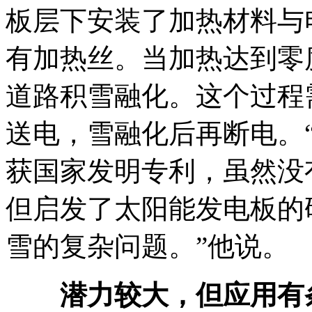
板层下安装了加热材料与
有加热丝。当加热达到零
道路积雪融化。这个过程
送电，雪融化后再断电。
获国家发明专利，虽然没
但启发了太阳能发电板的
雪的复杂问题。”他说。
潜力较大，但应用有