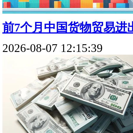
前7个月中国货物贸易进出
2026-08-07 12:15:39