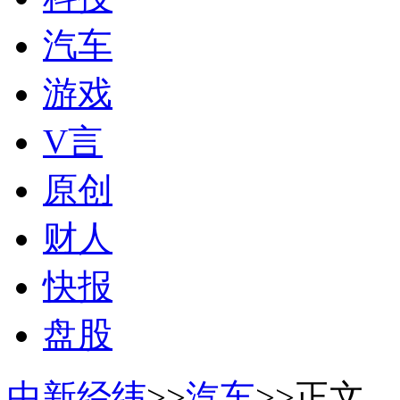
汽车
游戏
V言
原创
财人
快报
盘股
中新经纬
>>
汽车
>>正文