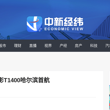
股市
理财
直播
视界
产经
房产
科技
汽
T1400哈尔滨首航