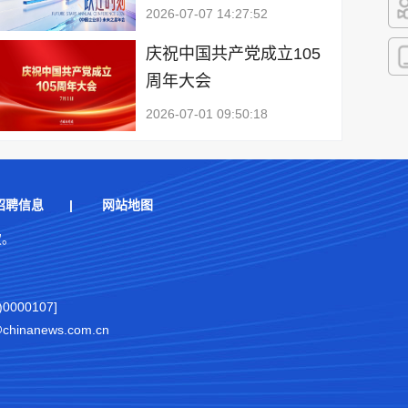
2026-07-07 14:27:52
快
庆祝中国共产党成立105
周年大会
客
2026-07-01 09:50:18
招聘信息
|
网站地图
权。
000107]
nanews.com.cn