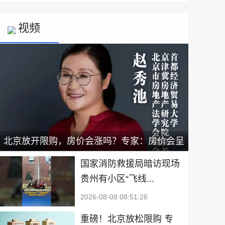
视频
北京放开限购，房价会涨吗？专家：房价会呈
现小幅上涨，新政有利于二手房出售｜宅男财
国家消防救援局暗访现场
贵州有小区“飞线...
经
2026-08-08 08:51:26
重磅！北京放松限购 专