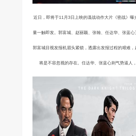
近日，即将于11月3日上映的谍战动作大片《密战》
量一触即发。郭富城、赵丽颖、张翰、任达华、张蓝心
郭富城目视发报机眉头紧锁，透露出发报过程的艰难，
将是不容忽视的存在。任达华、张蓝心则气势逼人