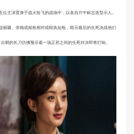
五位主演置身于战火纷飞的战场中，以各自片中标志造型示人。
赵丽颖、张翰或挺枪相对或暗执短枪，暗示最后的生死决战他们
，出鞘的长刀仿佛预示着一场正邪之间的生死对决即将打响。