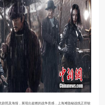
曝光剧照及海报，展现出超燃的战争质感，上海滩隐秘战线正邪较