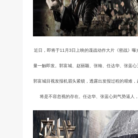
近日，即将于11月3日上映的谍战动作大片《密战》
量一触即发。郭富城、赵丽颖、张翰、任达华、张蓝心
郭富城目视发报机眉头紧锁，透露出发报过程的艰难，
将是不容忽视的存在。任达华、张蓝心则气势逼人