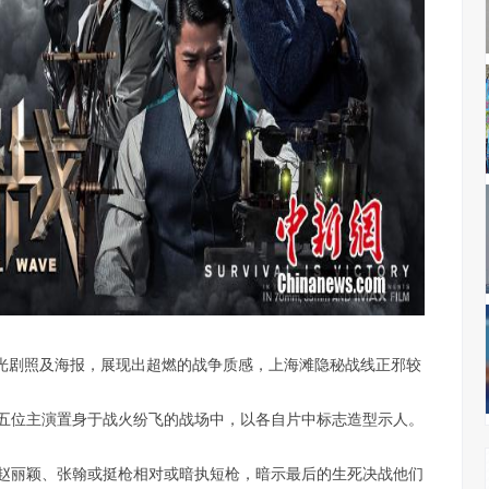
曝光剧照及海报，展现出超燃的战争质感，上海滩隐秘战线正邪较
五位主演置身于战火纷飞的战场中，以各自片中标志造型示人。
赵丽颖、张翰或挺枪相对或暗执短枪，暗示最后的生死决战他们