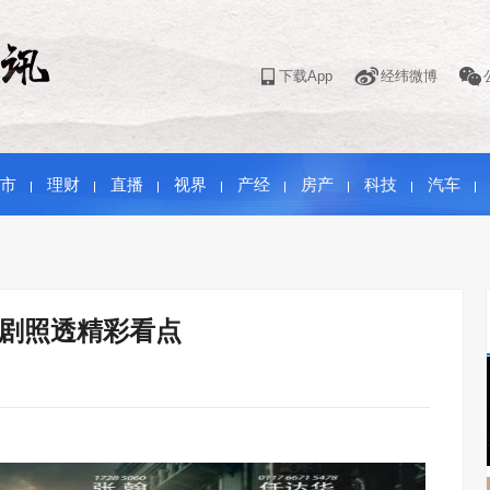
下载App
经纬微博
市
理财
直播
视界
产经
房产
科技
汽车
燃剧照透精彩看点