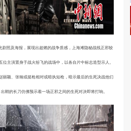
曝光剧照及海报，展现出超燃的战争质感，上海滩隐秘战线正邪较
五位主演置身于战火纷飞的战场中，以各自片中标志造型示人。
赵丽颖、张翰或挺枪相对或暗执短枪，暗示最后的生死决战他们
，出鞘的长刀仿佛预示着一场正邪之间的生死对决即将打响。