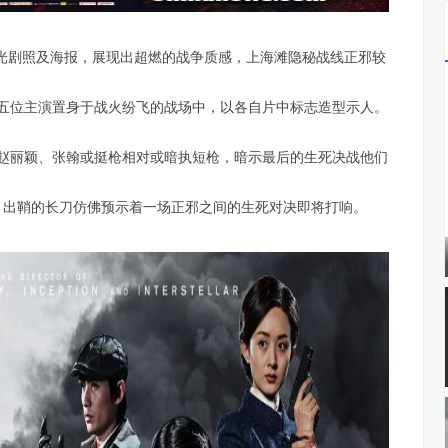
曝光剧照及海报，展现出超燃的战争质感，上海滩隐秘战线正邪较
五位主演置身于战火纷飞的战场中，以各自片中标志造型示人。
赵丽颖、张翰或挺枪相对或暗执短枪，暗示最后的生死决战他们
，出鞘的长刀仿佛预示着一场正邪之间的生死对决即将打响。